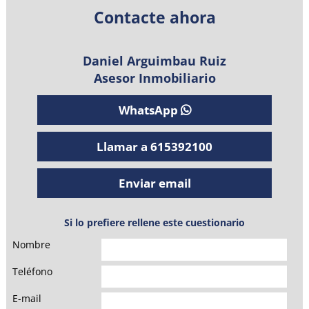
Contacte ahora
Daniel Arguimbau Ruiz
Asesor Inmobiliario
WhatsApp
615392100
Llamar a 615392100
615392100
Enviar email
daniel.arguimbau@allhousesinmo.com
Si lo prefiere rellene este cuestionario
Nombre
Teléfono
E-mail