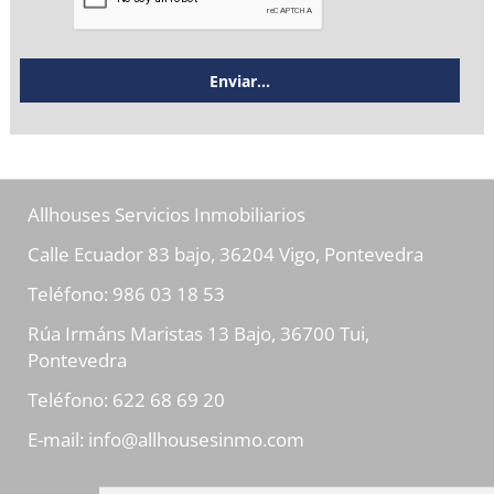
Allhouses Servicios Inmobiliarios
Calle Ecuador 83 bajo, 36204 Vigo, Pontevedra
Teléfono:
986 03 18 53
Rúa Irmáns Maristas 13 Bajo, 36700 Tui,
Pontevedra
Teléfono:
622 68 69 20
E-mail:
info@allhousesinmo.com