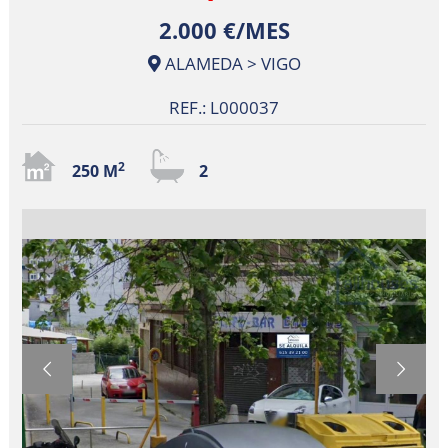
2.000 €/MES
ALAMEDA > VIGO
REF.: L000037
2
250 M
2

