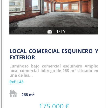
1/10
LOCAL COMERCIAL ESQUINERO Y
EXTERIOR
Luminoso bajo comercial esquinero Amplio
local comercial lóbrego de 268 m² situado en
una de las...
Ref: L43
2
268 m
175.000 €