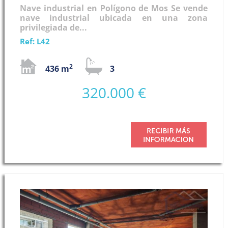
Nave industrial en Polígono de Mos Se vende
nave industrial ubicada en una zona
privilegiada de...
Ref: L42
2
436 m
3
320.000 €
Previous
Next