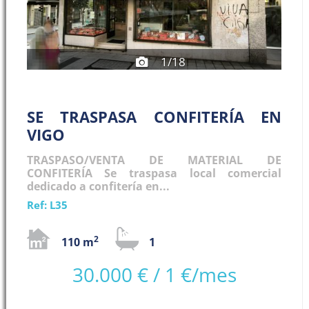
1/18
SE TRASPASA CONFITERÍA EN
VIGO
TRASPASO/VENTA DE MATERIAL DE
CONFITERÍA Se traspasa local comercial
dedicado a confitería en...
Ref: L35
2
110 m
1
30.000 € / 1 €/mes