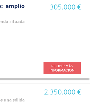
o: amplio
305.000 €
enda situada
2.350.000 €
os una sólida