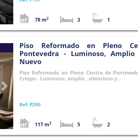
2
78 m
3
1
Piso Reformado en Pleno Ce
Next
Pontevedra - Luminoso, Ampli
Nuevo
Piso Reformado en Pleno Centro de Pontevedr
Crespo - Luminoso, amplio , silencioso y...
Ref: P200
2
117 m
5
2