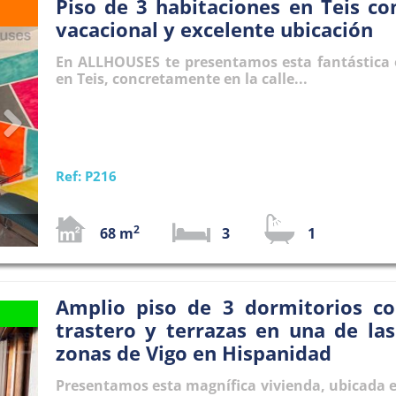
Piso de 3 habitaciones en Teis con
Next
vacacional y excelente ubicación
En ALLHOUSES te presentamos esta fantástica
en Teis, concretamente en la calle...
Ref: P216
2
68 m
3
1
Amplio piso de 3 dormitorios co
Next
trastero y terrazas en una de la
zonas de Vigo en Hispanidad
Presentamos esta magnífica vivienda, ubicada e