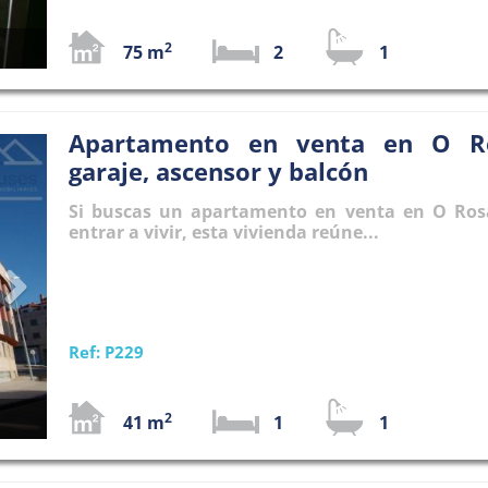
2
75 m
2
1
Apartamento en venta en O R
Next
garaje, ascensor y balcón
Si buscas un apartamento en venta en O Rosa
entrar a vivir, esta vivienda reúne...
Ref: P229
2
41 m
1
1