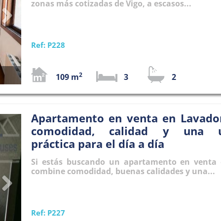
zonas más cotizadas de Vigo, a escasos...
Ref: P228
2
109 m
3
2
Apartamento en venta en Lavador
Next
comodidad, calidad y una ub
práctica para el día a día
Si estás buscando un apartamento en venta 
combine comodidad, buenas calidades y una...
Ref: P227