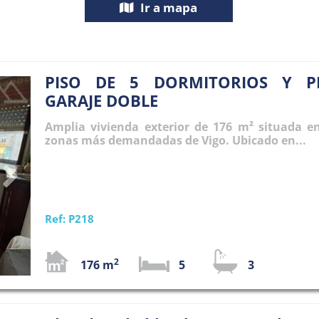
Ir a mapa
PISO DE 5 DORMITORIOS Y P
Next
GARAJE DOBLE
Amplia vivienda exterior de 176 m² situada e
zonas más demandadas de Vigo. Ubicado en...
Ref: P218
2
176 m
5
3