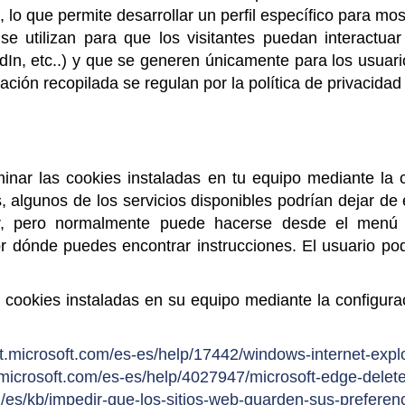
lo que permite desarrollar un perfil específico para mos
 se utilizan para que los visitantes puedan interactua
kedIn, etc..) y que se generen únicamente para los usuar
mación recopilada se regulan por la política de privacida
iminar las cookies instaladas en tu equipo mediante la
, algunos de los servicios disponibles podrían dejar de 
or, pero normalmente puede hacerse desde el menú
 dónde puedes encontrar instrucciones. El usuario po
s cookies instaladas en su equipo mediante la configur
rt.microsoft.com/es-es/help/17442/windows-internet-exp
t.microsoft.com/es-es/help/4027947/microsoft-edge-delet
rg/es/kb/impedir-que-los-sitios-web-guarden-sus-preferen