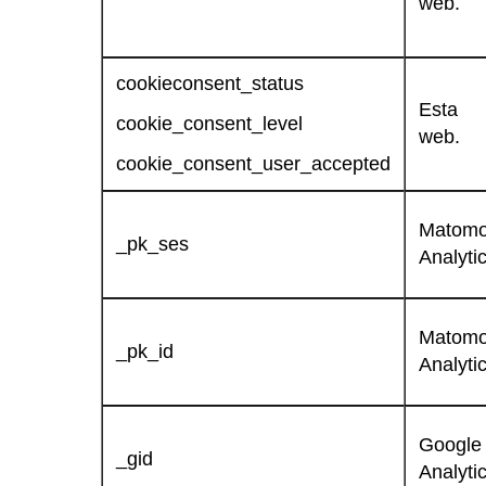
web.
cookieconsent_status
Esta
cookie_consent_level
web.
cookie_consent_user_accepted
Matom
_pk_ses
Analytic
Matom
_pk_id
Analytic
Google
_gid
Analytic